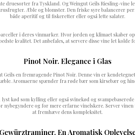
e druesorter fra Tyskland. Og Weingut Geils Riesling-vine leve
rusfrugter. Æble og blomster. Den friske syre balancerer perf
både aperitif og til fiskeretter eller også lette salater.
arceller i deres vinmarker. Hvor jorden og klimaet skaber op
edste kvalitet. Det anbefales, at servere disse vine let kolde
Pinot Noir. Elegance i Glas
 Geils en fremragende Pinot Noir. Denne vin er kendetegnet 
æble. Aromaerne spænder fra røde bær som kirsebær og hindbæ
med lyst kød som kylling eller også svinekød og svampebasered
 for nybegyndere og for mere erfarne vinelskere. Server vine
at fremhæve dens kompleksitet.
Gewürztraminer. En Aromatisk Oplevels