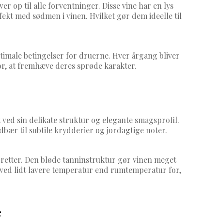
r op til alle forventninger. Disse vine har en lys
ekt med sødmen i vinen. Hvilket gør dem ideelle til
timale betingelser for druerne. Hver årgang bliver
 for, at fremhæve deres sprøde karakter.
ved sin delikate struktur og elegante smagsprofil.
r til subtile krydderier og jordagtige noter.
e retter. Den bløde tanninstruktur gør vinen meget
n ved lidt lavere temperatur end rumtemperatur for,
e