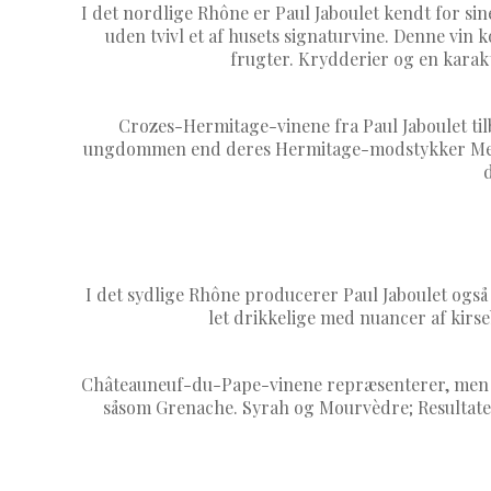
I det nordlige Rhône er Paul Jaboulet kendt for s
uden tvivl et af husets signaturvine. Denne vi
frugter. Krydderier og en karakte
Crozes-Hermitage-vinene fra Paul Jaboulet til
ungdommen end deres Hermitage-modstykker Men d
d
I det sydlige Rhône producerer Paul Jaboulet og
let drikkelige med nuancer af kirse
Châteauneuf-du-Pape-vinene repræsenterer, men topp
såsom Grenache. Syrah og Mourvèdre; Resultatet 