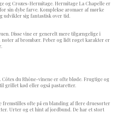
tage og Crozes-Hermitage. Hermitage La Chapelle er
 for sin dybe farve. Komplekse aromaer af mørke
 udvikler sig fantastisk over tid.
en. Disse vine er generelt mere tilgængelige i
ter af brombær. Peber og lidt røget karakter er
r.
Côtes du Rhône-vinene er ofte bløde. Frugtige og
 grillet kød eller også pastaretter.
fremstilles ofte på en blanding af flere druesorter
r. Urter og et hint af jordbund. De har et stort