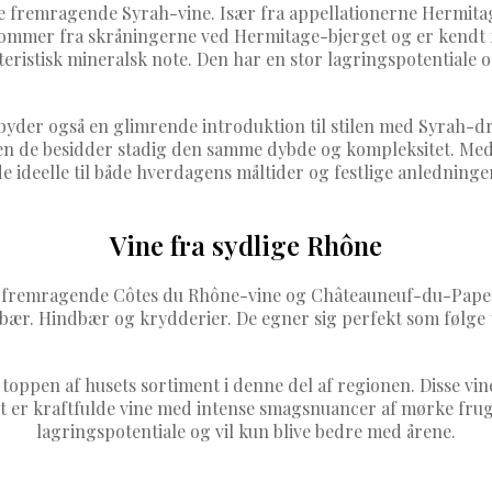
ine fremragende Syrah-vine. Især fra appellationerne Hermi
n kommer fra skråningerne ved Hermitage-bjerget og er kendt
ristisk mineralsk note. Den har en stor lagringspotentiale og
byder også en glimrende introduktion til stilen med Syrah-dru
e besidder stadig den samme dybde og kompleksitet. Med no
e ideelle til både hverdagens måltider og festlige anledninge
Vine fra sydlige Rhône
så fremragende Côtes du Rhône-vine og Châteauneuf-du-Pape. 
bær. Hindbær og krydderier. De egner sig perfekt som følge til
en af husets sortiment i denne del af regionen. Disse vine 
er kraftfulde vine med intense smagsnuancer af mørke frugte
lagringspotentiale og vil kun blive bedre med årene.