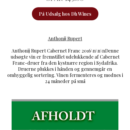
På Udsalg hos Dh Wines
Anthonij Rupert
Anthonij Rupert Cabernet Franc 2016\n\n\nDenne
udsøgte vin er fremstillet udelukkende af Cabernet
Franc-druer fra den kystnære region i Sydafrika.
Druerne plukkes i hånden og gennemgår en
omhyggelig sortering. Vinen fermenteres og modnes i
24 måneder på små