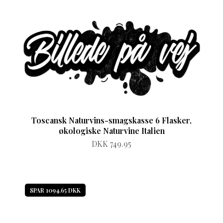
Toscansk Naturvins-smagskasse 6 Flasker,
økologiske Naturvine Italien
DKK 749.95
SPAR 1094.65 DKK