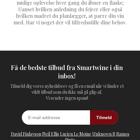
mulige oplevelse hver gang du åbner en flaske;
Uanset hvilken anledning du fejrer eller også
hvilken madret du planlægger, at parre din vin
med. Har vi noget der vil tilfredsstille dine behov.
Få de bedste tilbud fra Smartwine i din
inbox!
Tilmeld dig vores nyhedsbrev og få en email når vi finder et
vildt tilbud som du ikke må gå glip af.
Vi sender ingen spam!
Tilmeld
David Finlayson
Neil Ellis
Lucien Le Moine
Unknown R
Ramos
Pinto