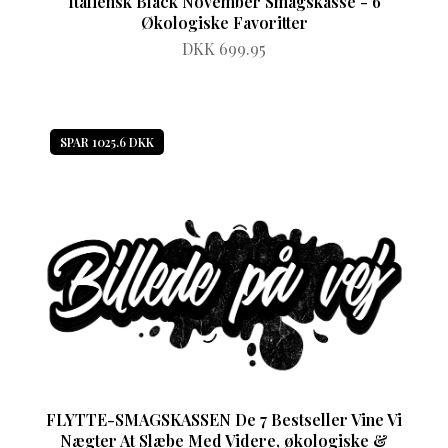
Italiensk Black November Smagskasse - 6
Økologiske Favoritter
DKK 699.95
SPAR 1025.6 DKK
FLYTTE-SMAGSKASSEN De 7 Bestseller Vine Vi
Nægter At Slæbe Med Videre, økologiske &