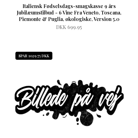
Italiensk Fødselsdags-smagskasse 9 års
Jubilæumstilbud - 6 Vine Fra Veneto, Toscana,
Piemonte & Puglia, økologiske, Version 5.0
DKK 699.95
SPAR 1029.75 DKK