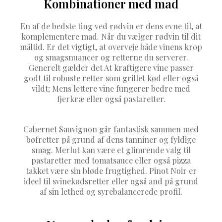
Kombinationer med mad
En af de bedste ting ved rødvin er dens evne til, at
komplementere mad. Når du vælger rødvin til dit
måltid. Er det vigtigt, at overveje både vinens krop
og smagsnuancer og retterne du serverer.
Generelt gælder det At kraftigere vine passer
godt til robuste retter som grillet kød eller også
vildt; Mens lettere vine fungerer bedre med
fjerkræ eller også pastaretter.
Cabernet Sauvignon går fantastisk sammen med
bøfretter på grund af dens tanniner og fyldige
smag. Merlot kan være et glimrende valg til
pastaretter med tomatsauce eller også pizza
takket være sin bløde frugtighed. Pinot Noir er
ideel til svinekødsretter eller også and på grund
af sin lethed og syrebalancerede profil.