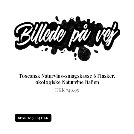
Toscansk Naturvins-smagskasse 6 Flasker,
økologiske Naturvine Italien
DKK 749.95
SPAR 1094.65 DKK