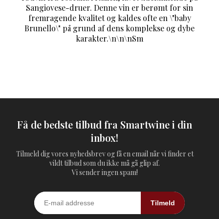
Sangiovese-druer. Denne vin er berømt for sin
fremragende kvalitet og kaldes ofte en \"baby
Brunello\" på grund af dens komplekse og dybe
karakter.\n\n\nSm
Få de bedste tilbud fra Smartwine i din
inbox!
Tilmeld dig vores nyhedsbrev og få en email når vi finder et
vildt tilbud som du ikke må gå glip af.
Vi sender ingen spam!
Tilmeld