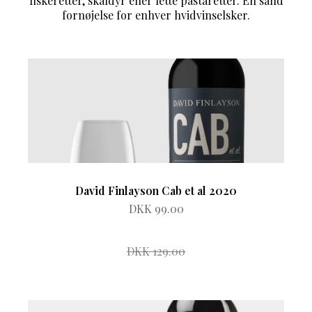
fiskeretter, skaldyr eller lette pastaretter. En sand
fornøjelse for enhver hvidvinselsker.
David Finlayson Cab et al 2020
DKK 99.00
DKK 129.00