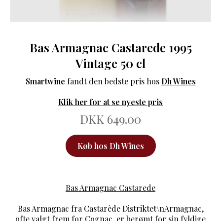
Bas Armagnac Castarede 1995
Vintage 50 cl
Smartwine
fandt den bedste pris hos
Dh Wines
Klik her for at se nyeste pris
DKK 649.00
Køb hos Dh Wines
Bas Armagnac Castarede
Bas Armagnac fra Castarède Distriktet\nArmagnac,
ofte valgt frem for Cognac, er berømt for sin fyldige