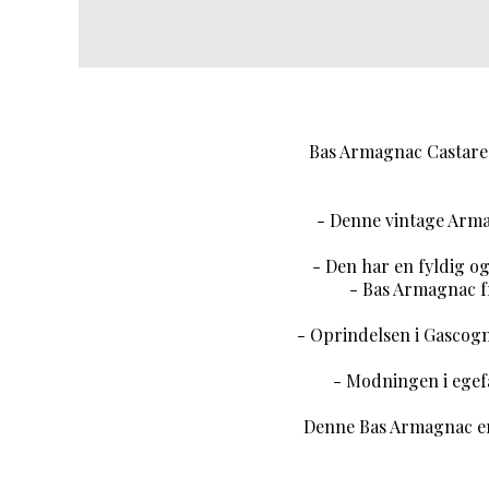
Bas Armagnac Castared
- Denne vintage Arma
- Den har en fyldig og 
- Bas Armagnac fr
- Oprindelsen i Gascogn
- Modningen i egefad
Denne Bas Armagnac er p