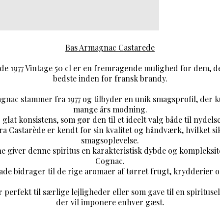
Bas Armagnac Castarede
e 1977 Vintage 50 cl er en fremragende mulighed for dem, de
bedste inden for fransk brandy.
gnac stammer fra 1977 og tilbyder en unik smagsprofil, der
mange års modning.
glat konsistens, som gør den til et ideelt valg både til nydelse 
a Castarède er kendt for sin kvalitet og håndværk, hvilket s
smagsoplevelse.
e giver denne spiritus en karakteristisk dybde og kompleksite
Cognac.
e bidrager til de rige aromaer af tørret frugt, krydderier og 
erfekt til særlige lejligheder eller som gave til en spiritusel
der vil imponere enhver gæst.