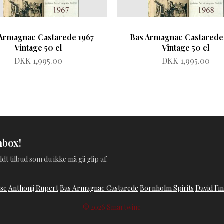
Armagnac Castarede 1967
Bas Armagnac Castarede
Vintage 50 cl
Vintage 50 cl
DKK 1,995.00
DKK 1,995.00
nbox!
ldt tilbud som du ikke må gå glip af.
ise
Anthonij Rupert
Bas Armagnac Castarede
Bornholm Spirits
David Fi
© 2026 Smartwine