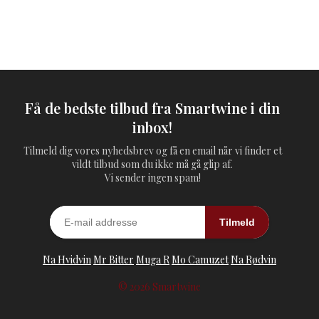
Få de bedste tilbud fra Smartwine i din
inbox!
Tilmeld dig vores nyhedsbrev og få en email når vi finder et
vildt tilbud som du ikke må gå glip af.
Vi sender ingen spam!
Tilmeld
Na Hvidvin
Mr Bitter
Muga R
Mo Camuzet
Na Rødvin
© 2026 Smartwine