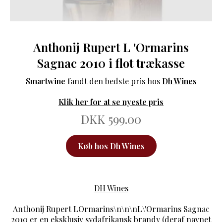
Anthonij Rupert L 'Ormarins
Sagnac 2010 i flot trækasse
Smartwine
fandt den bedste pris hos
Dh Wines
Klik her for at se nyeste pris
DKK 599.00
Køb hos Dh Wines
DH Wines
Anthonij Rupert LOrmarins\n\n\nL\'Ormarins Sagnac
2010 er en eksklusiv sydafrikansk brandy (deraf navnet