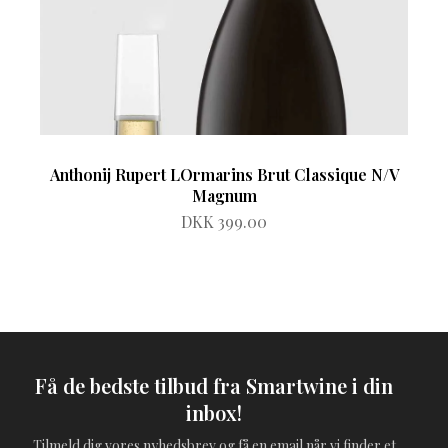
Anthonij Rupert LOrmarins Brut Classique N/V
Magnum
DKK 399.00
Få de bedste tilbud fra Smartwine i din
inbox!
Tilmeld dig vores nyhedsbrev og få en email når vi finder et